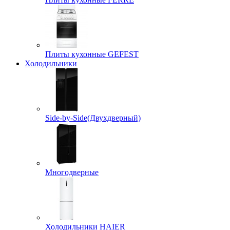
Плиты кухонные GEFEST
Холодильники
Side-by-Side(Двухдверный)
Многодверные
Холодильники HAIER