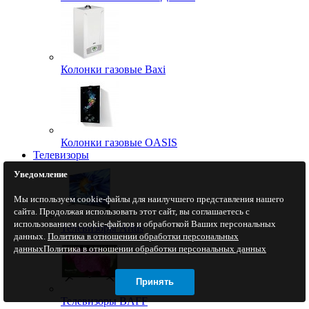
Колонки газовые Baxi
Колонки газовые OASIS
Телевизоры
Уведомление
Мы используем cookie-файлы для наилучшего представления нашего
сайта. Продолжая использовать этот сайт, вы соглашаетесь с
использованием cookie-файлов и обработкой Ваших персональных
Телевизоры Artus
данных.
Политика в отношении обработки персональных
данных
Политика в отношении обработки персональных данных
Принять
Телевизоры BAFF