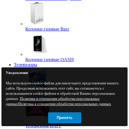
Колонки газовые Baxi
Колонки газовые OASIS
Телевизоры
Уведомление
Мы используем cookie-файлы для наилучшего представления нашего
сайта. Продолжая использовать этот сайт, вы соглашаетесь с
использованием cookie-файлов и обработкой Ваших персональных
Телевизоры Artus
данных.
Политика в отношении обработки персональных
данных
Политика в отношении обработки персональных данных
Принять
Телевизоры BAFF