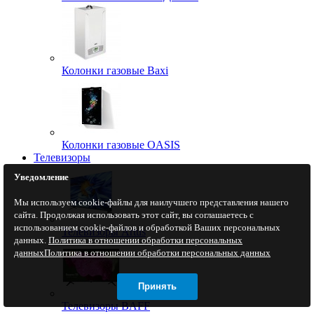
Колонки газовые Baxi
Колонки газовые OASIS
Телевизоры
Уведомление
Мы используем cookie-файлы для наилучшего представления нашего
сайта. Продолжая использовать этот сайт, вы соглашаетесь с
использованием cookie-файлов и обработкой Ваших персональных
Телевизоры Artus
данных.
Политика в отношении обработки персональных
данных
Политика в отношении обработки персональных данных
Принять
Телевизоры BAFF