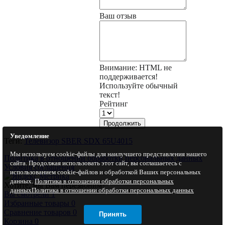
Ваш отзыв
Внимание:
HTML не
поддерживается!
Используйте обычный
текст!
Рейтинг
Продолжить
Уведомление
Теги:
Телевизор SBER SDX 65U4015
Мы используем cookie-файлы для наилучшего представления нашего
Политика в отношении обработки персональных данных
сайта. Продолжая использовать этот сайт, вы соглашаетесь с
Условия соглашения
использованием cookie-файлов и обработкой Ваших персональных
данных.
Политика в отношении обработки персональных
Хотите, мы Вам перезвоним?
данных
Политика в отношении обработки персональных данных
Вы смотрели
1
Избранные товары
0
Сравнение товаров
0
Принять
Корзина
0