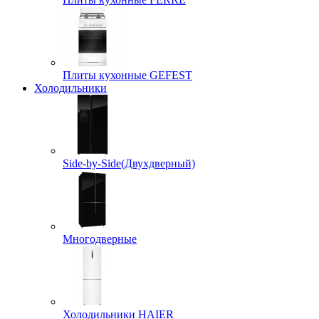
Плиты кухонные GEFEST
Холодильники
Side-by-Side(Двухдверный)
Многодверные
Холодильники HAIER