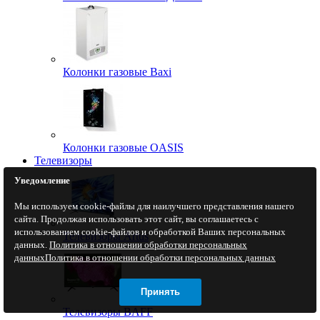
Колонки газовые Baxi
Колонки газовые OASIS
Телевизоры
Уведомление
Мы используем cookie-файлы для наилучшего представления нашего
сайта. Продолжая использовать этот сайт, вы соглашаетесь с
использованием cookie-файлов и обработкой Ваших персональных
Телевизоры Artus
данных.
Политика в отношении обработки персональных
данных
Политика в отношении обработки персональных данных
Принять
Телевизоры BAFF