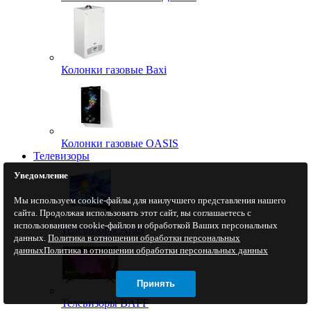
Колонки газовые Baxi
Колонки газовые OASIS
Телевизоры
Уведомление
Мы используем cookie-файлы для наилучшего представления нашего
сайта. Продолжая использовать этот сайт, вы соглашаетесь с
использованием cookie-файлов и обработкой Ваших персональных
Телевизоры Artus
данных.
Политика в отношении обработки персональных
данных
Политика в отношении обработки персональных данных
Принять
Телевизоры BAFF