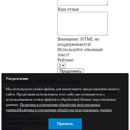
Ваш отзыв
Внимание:
HTML не
поддерживается!
Используйте обычный
текст!
Рейтинг
Продолжить
Уведомление
Теги:
Телевизор SBER SDX 65UQ5233
Мы используем cookie-файлы для наилучшего представления нашего
Политика в отношении обработки персональных данных
сайта. Продолжая использовать этот сайт, вы соглашаетесь с
Условия соглашения
использованием cookie-файлов и обработкой Ваших персональных
данных.
Политика в отношении обработки персональных
Хотите, мы Вам перезвоним?
данных
Политика в отношении обработки персональных данных
Вы смотрели
1
Избранные товары
0
Сравнение товаров
0
Принять
Корзина
0