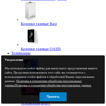
Колонки газовые Baxi
Колонки газовые OASIS
Телевизоры
Уведомление
Мы используем cookie-файлы для наилучшего представления нашего
сайта. Продолжая использовать этот сайт, вы соглашаетесь с
использованием cookie-файлов и обработкой Ваших персональных
Телевизоры Artus
данных.
Политика в отношении обработки персональных
данных
Политика в отношении обработки персональных данных
Принять
Телевизоры BAFF