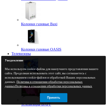
Колонки газовые Baxi
Колонки газовые OASIS
Телевизоры
Уведомление
Мы используем cookie-файлы для наилучшего представления нашего
сайта. Продолжая использовать этот сайт, вы соглашаетесь с
использованием cookie-файлов и обработкой Ваших персональных
Телевизоры Artus
данных.
Политика в отношении обработки персональных
данных
Политика в отношении обработки персональных данных
Принять
Телевизоры BAFF