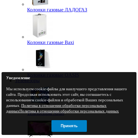
Колонки газовые ЛАДОГАЗ
Колонки газовые Baxi
Колонки газовые OASIS
Уведомление
Телевизоры
Мы используем cookie-файлы для наилучшего представления нашего
сайта. Продолжая использовать этот сайт, вы соглашаетесь с
использованием cookie-файлов и обработкой Ваших персональных
данных.
Политика в отношении обработки персональных
данных
Политика в отношении обработки персональных данных
Телевизоры Artus
Принять