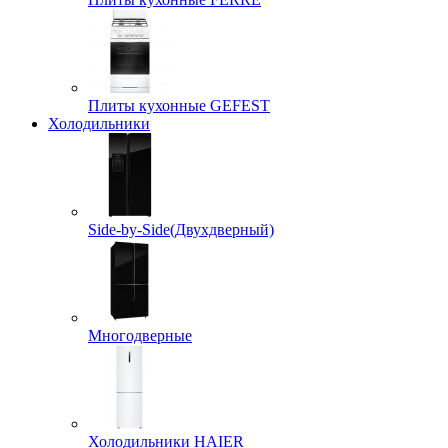
Плиты кухонные GEFEST
Холодильники
Side-by-Side(Двухдверный)
Многодверные
Холодильники HAIER