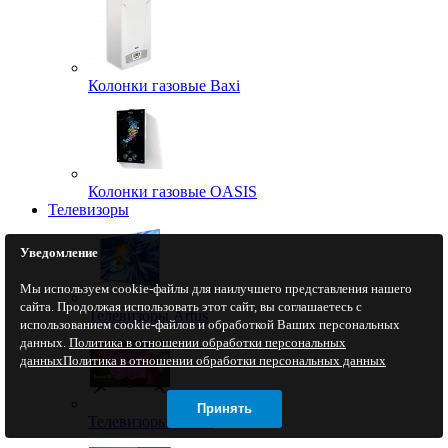
Колонки газовые Baxi
Колонки газовые OASIS
Телевизоры
Уведомление
Мы используем cookie-файлы для наилучшего представления нашего
сайта. Продолжая использовать этот сайт, вы соглашаетесь с
Телевизоры Artus
использованием cookie-файлов и обработкой Ваших персональных
данных.
Политика в отношении обработки персональных
данных
Политика в отношении обработки персональных данных
Принять
Телевизоры BAFF