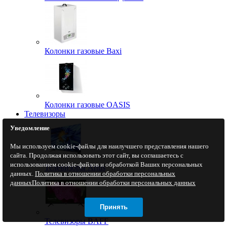
Колонки газовые Baxi
Колонки газовые OASIS
Телевизоры
Уведомление
Мы используем cookie-файлы для наилучшего представления нашего
сайта. Продолжая использовать этот сайт, вы соглашаетесь с
использованием cookie-файлов и обработкой Ваших персональных
Телевизоры Artus
данных.
Политика в отношении обработки персональных
данных
Политика в отношении обработки персональных данных
Принять
Телевизоры BAFF