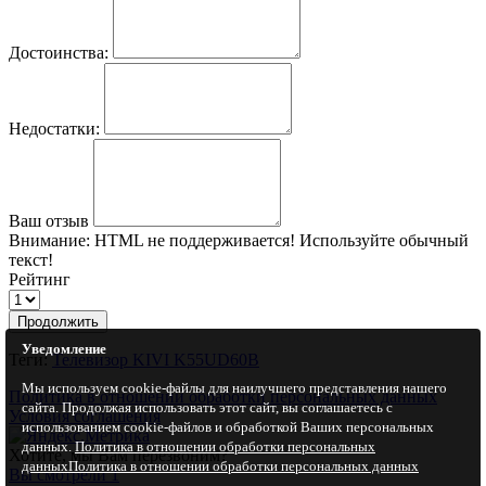
Достоинства:
Недостатки:
Ваш отзыв
Внимание:
HTML не поддерживается! Используйте обычный
текст!
Рейтинг
Продолжить
Уведомление
Теги:
Телевизор KIVI K55UD60B
Мы используем cookie-файлы для наилучшего представления нашего
Политика в отношении обработки персональных данных
сайта. Продолжая использовать этот сайт, вы соглашаетесь с
Условия соглашения
использованием cookie-файлов и обработкой Ваших персональных
данных.
Политика в отношении обработки персональных
Хотите, мы Вам перезвоним?
данных
Политика в отношении обработки персональных данных
Вы смотрели
1