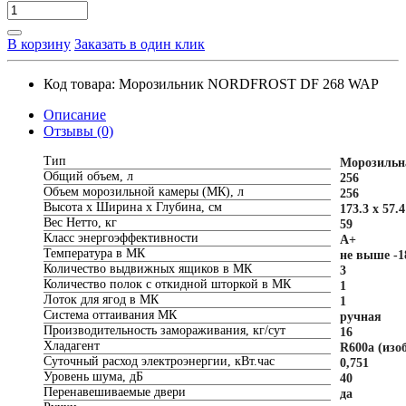
В корзину
Заказать в один клик
Код товара:
Морозильник NORDFROST DF 268 WAP
Описание
Отзывы (0)
Тип
Морозильн
Общий объем, л
256
Объем морозильной камеры (МК), л
256
Высота х Ширина х Глубина, см
173.3 x 57.4
Вес Нетто, кг
59
Класс энергоэффективности
A+
Температура в МК
не выше -1
Количество выдвижных ящиков в МК
3
Количество полок с откидной шторкой в МК
1
Лоток для ягод в МК
1
Система оттаивания МК
ручная
Производительность замораживания, кг/сут
16
Хладагент
R600a (изо
Суточный расход электроэнергии, кВт.час
0,751
Уровень шума, дБ
40
Перенавешиваемые двери
да