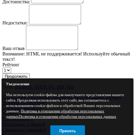
Достоинства:
Недостатки:
Ваш отзыв
Внимание:
HTML не поддерживается! Используйте обычный
текст!
Рейтинг
Продолжить
Уведомление
Теги:
Пылесос AVEX VC-309 Vine
Мы используем cookie-файлы для наилучшего представления нашего
Политика в отношении обработки персональных данных
сайта. Продолжая использовать этот сайт, вы соглашаетесь с
Условия соглашения
использованием cookie-файлов и обработкой Ваших персональных
данных.
Политика в отношении обработки персональных
Хотите, мы Вам перезвоним?
данных
Политика в отношении обработки персональных данных
Вы смотрели
1
Избранные товары
0
Сравнение товаров
0
Принять