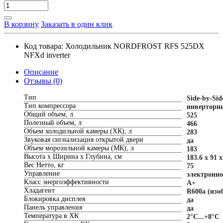
В корзину
Заказать в один клик
Код товара:
Холодильник NORDFROST RFS 525DX
NFXd inverter
Описание
Отзывы (0)
Тип
Side-by-Sid
Тип компрессора
инверторн
Общий объем, л
525
Полезный объем, л
466
Объем холодильной камеры (ХК), л
283
Звуковая сигнализация открытой двери
да
Объем морозильной камеры (МК), л
183
Высота х Ширина х Глубина, см
183.6 х 91 х
Вес Нетто, кг
75
Управление
электронно
Класс энергоэффективности
A+
Хладагент
R600a (изо
Блокировка дисплея
да
Панель управления
да
Температура в ХК
2°С...+8°С