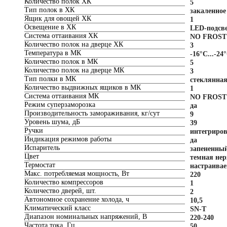
Количество полок ХК
5
Тип полок в ХК
закаленное
Ящик для овощей ХК
1
Освещение в ХК
LED-подсв
Система оттаивания ХК
NO FROST
Количество полок на дверце ХК
3
Температура в МК
-16°С...-24
Количество полок в МК
5
Количество полок на дверце МК
3
Тип полки в МК
стеклянна
Количество выдвижных ящиков в МК
1
Система оттаивания МК
NO FROST
Режим суперзаморозка
да
Производительность замораживания, кг/сут
9
Уровень шума, дБ
39
Ручки
интегриро
Индикация режимов работы
да
Испаритель
запененны
Цвет
темная не
Термостат
настраива
Макс. потребляемая мощность, Вт
220
Количество компрессоров
1
Количество дверей, шт.
2
Автономное сохранение холода, ч
10,5
Климатический класс
SN-T
Диапазон номинальных напряжений, В
220-240
Частота тока, Гц
50