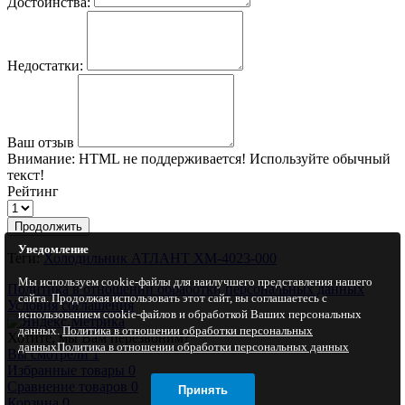
Достоинства:
Недостатки:
Ваш отзыв
Внимание:
HTML не поддерживается! Используйте обычный
текст!
Рейтинг
Продолжить
Уведомление
Теги:
Холодильник АТЛАНТ ХМ-4023-000
Мы используем cookie-файлы для наилучшего представления нашего
Политика в отношении обработки персональных данных
сайта. Продолжая использовать этот сайт, вы соглашаетесь с
Условия соглашения
использованием cookie-файлов и обработкой Ваших персональных
данных.
Политика в отношении обработки персональных
Хотите, мы Вам перезвоним?
данных
Политика в отношении обработки персональных данных
Вы смотрели
1
Избранные товары
0
Сравнение товаров
0
Принять
Корзина
0