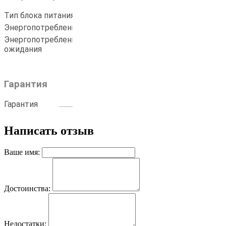
Тип блока питания
.......................................
встроенный
Энергопотребление в рабочем режиме
...
55 Вт
Энергопотребление в режиме
0.5 Вт
ожидания
Гарантия
Гарантия
........................................................
12 мес.
Написать отзыв
Ваше имя:
Достоинства:
Недостатки: