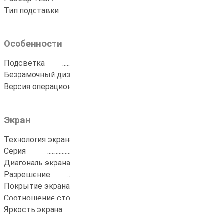
Тип подставки
...............................................
по бокам
Особенности
Подсветка
......................................................
LED
Безрамочный дизайн
..................................
ДА
Версия операционной системы
.................
Android 11
Экран
Технология экрана
.......................................
LED
Серия
..............................................................
Android TV
Диагональ экрана (дюймы)
.......................
32"
Разрешение
...................................................
1366x768
Покрытие экрана
.........................................
матовое
Соотношение сторон
...................................
16:9
Яркость экрана
.............................................
200 кд/м2