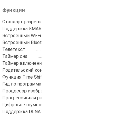
Функции
Стандарт разрешения экрана
....................
HD
Поддержка SMART TV
.................................
ДА
Встроенный Wi-Fi
.........................................
да
Встроенный Bluetooth
..................................
ДА
Телетекст
.......................................................
ДА
Таймер сна
....................................................
ДА
Таймер включения/выключения
..............
ДА
Родительский контроль
..............................
ДА
Функция Time Shift
.......................................
ДА
Гид по программам (EPG)
...........................
ДА
Процессор изображения
............................
G31MP2
Прогрессивная развертка
..........................
ДА
Цифровое шумоподавление
......................
ДА
Поддержка DLNA
..........................................
ДА