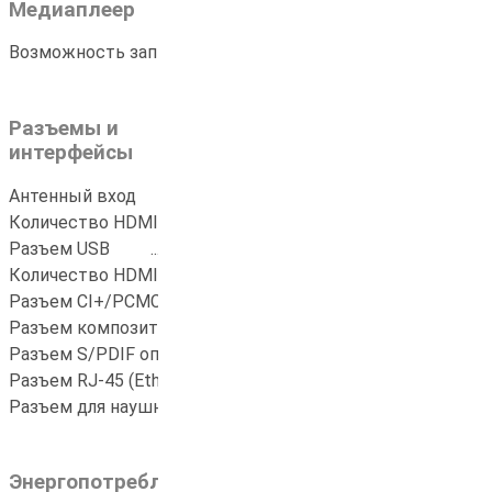
Медиаплеер
Возможность записи на USB носитель
....
ДА
Разъемы и
интерфейсы
Антенный вход
..............................................
2
Количество HDMI портов
............................
2
Разъем USB
...................................................
1
Количество HDMI 1.4
...................................
2
Разъем CI+/PCMCIA
.....................................
1
Разъем композитный (видео)
...................
1
Разъем S/PDIF оптический
.........................
1
Разъем RJ-45 (Ethernet)
...............................
1
Разъем для наушников
...............................
1
Энергопотребление