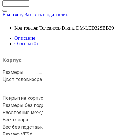
В корзину
Заказать в один клик
Код товара:
Телевизор Digma DM-LED32SBB39
Описание
Отзывы (0)
Корпус
Размеры
........................................................
718x467.5x180
Цвет телевизора
..........................................
темно-
серебристый/
серебристый
Покрытие корпуса
.......................................
матовое
Размеры без подставки
..............................
718x421.6x84.1
Расстояние между ножками
......................
359.4 мм
Вес товара
.....................................................
3.7 кг
Вес без подставки
........................................
3.6 кг
Размер VESA
.................................................
200x200