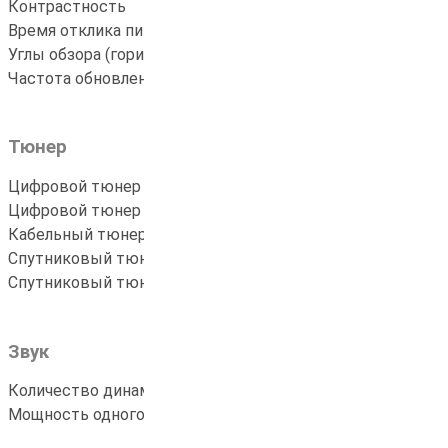
Контрастность
..............................................
3.000:1
Время отклика пикселя
..............................
6.5 мс
Углы обзора (гориз/верт)
...........................
178x178
Частота обновления
....................................
60 Гц
Тюнер
Цифровой тюнер DVB-T
...............................
ДА
Цифровой тюнер DVB-T2
............................
ДА
Кабельный тюнер DVB-C
.............................
ДА
Спутниковый тюнер DVB-S
.........................
ДА
Спутниковый тюнер DVB-S2
.......................
ДА
Звук
Количество динамиков
...............................
2
Мощность одного динамика
......................
8 Вт