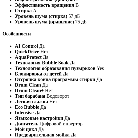
Эффективность вращения
B
Стирка
A
Уровень шума (стирка)
57 дБ
Уровень шума (вращение)
75 дБ
Особенности
AI Control
Да
QuickDrive
Нет
AquaProtect
Да
Технология Bubble Soak
Да
Технология образования пузырьков
Yes
Блокировка от детей
Да
Отсрочка конца программы стирки
Да
Drum Clean
Да
Drum Clean+
Нет
Тип барабана
Водоворот
Легкая глажка
Нет
Eco Bubble
Да
Intensive
Да
Языковые настройки
Да
Двигатель
Цифровой инвертор
Мой цикл
Да
Предварительная мойка
Да