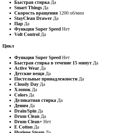
Быстрая стирка
Да
Smart Things
Да
Скорость вращения
1200 об/мин
StayClean Drawer
Да
Пар
Да
Функция Super Speed
Нет
Volt Control
Да
Цикл
Функция Super Speed
Нет
Быстрая стирка в течение 15 минут
Да
Active Wear
Да
Детские вещи
Да
Постельные принадлежности
Да
Cloudy Day
Да
Хлопок
Да
Colors
Да
Деликатная стирка
Да
Деним
Да
Drain/Spin
Да
Drum Clean
Да
Drum Clean+
Нет
E Cotton
Да
Hygiene Steam
Да