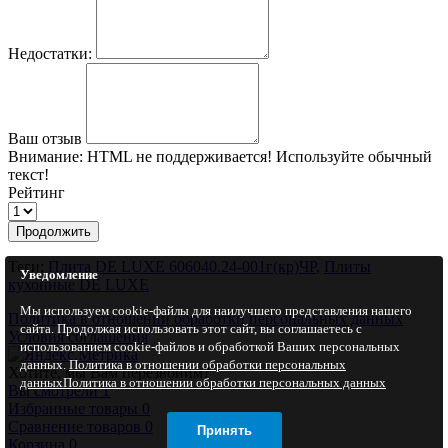
Недостатки:
Ваш отзыв
Внимание:
HTML не поддерживается! Используйте обычный
текст!
Рейтинг
Продолжить
Теги:
Плита DE LUXE 606040.24-001г(кр)ЧР
,
Плиты
Уведомление
кухонные DE LUXE
Мы используем cookie-файлы для наилучшего представления нашего
Политика в отношении обработки персональных данных
сайта. Продолжая использовать этот сайт, вы соглашаетесь с
Условия соглашения
использованием cookie-файлов и обработкой Ваших персональных
данных.
Политика в отношении обработки персональных
Хотите, мы Вам перезвоним?
данных
Политика в отношении обработки персональных данных
Вы смотрели
1
Избранные товары
0
Сравнение товаров
0
Принять
Корзина
0