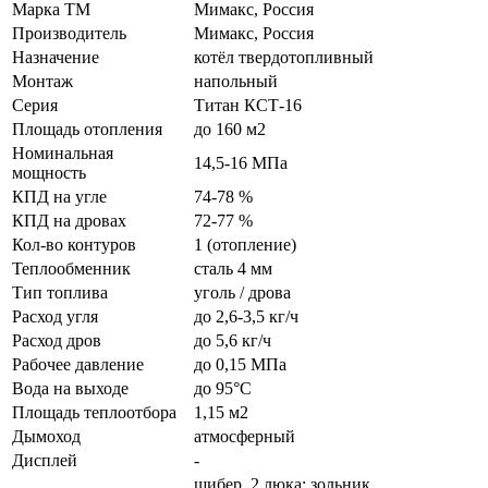
Марка ТМ
Мимакс, Россия
Производитель
Мимакс, Россия
Назначение
котёл твердотопливный
Монтаж
напольный
Серия
Титан КСТ-16
Площадь отопления
до 160 м2
Номинальная
14,5-16 МПа
мощность
КПД на угле
74-78 %
КПД на дровах
72-77 %
Кол-во контуров
1 (отопление)
Теплообменник
сталь 4 мм
Тип топлива
уголь / дрова
Расход угля
до 2,6-3,5 кг/ч
Расход дров
до 5,6 кг/ч
Рабочее давление
до 0,15 МПа
Вода на выходе
до 95°C
Площадь теплоотбора
1,15 м2
Дымоход
атмосферный
Дисплей
-
шибер, 2 люка: зольник,