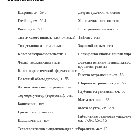
Ширина, см
: 59.8
Дверца духовки
: откидная
Глубина, см
: 56.5
Управление
: механическое
Высота, см
: 59.5
Электронный дисплей
: есть
Тип духового шкафа
: электрический
Таймер
: есть
Тип установки
: независимый
Звуковой сигнал
: есть
Класс электробезопасности
: I
Блокировка кнопок панели упра
Фасад
: нержавеющая сталь
Дополнительные принадлежност
противень, решетка
Класс энергетической эффективности
: A
Высота встраивания, см
: 58
Полезный объем духовки, л
: 55
Ширина встраивания, см
: 56
Автоматические программы
: нет
Глубина встраивания, см
: 55
Терморегулятор (термостат)
: есть
Масса нетто, кг
: 33.1
Конвекция
: нет
Масса брутто, кг
: 36.9
Гриль
: электрический
Габаритные размеры в упаковке
Шашлычница
: нет
см
: 67.6x64.5x64.5
Телескопические направляющие
: нет
Гарантия, мес
: 12