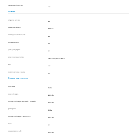
эмаль легкой очистки
нет
Функции
отсрочка запуска
да
макс время таймера
9 часов
охлаждение вентиляцией
да
автовыключение
да
доводчик дверцы
да
каталитическая очистка
Левая + правая стенки
СВЧ
нет
пиролитическая очистка
нет
Режимы приготовления
подсветка
25 Вт
нижний нагрев
1138 Вт
стандартный нагрев (верхний + нижний)
2088 Вт
разморозка
59 Вт
стандартный нагрев + вентилятор
2122 Вт
гриль
да
мощность гриля, Вт
2038 Вт