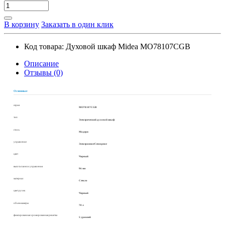
В корзину
Заказать в один клик
Код товара:
Духовой шкаф Midea MO78107CGB
Описание
Отзывы (0)
Основные
серия
MO78107CGB
тип
Электрический духовой шкаф
стиль
Модерн
управление
Электронное/Сенсорное
цвет
Черный
высота панели управления
96 мм
материал
Стекло
цвет ручек
Черный
объем камеры
70 л
фиксированная хромированная решетка
5 уровней