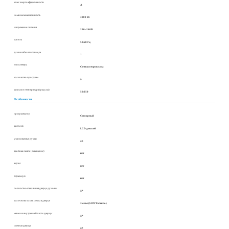
класс энергоэффективности
A
номинальная мощность
3000 Вт
напряжение питания
220~240В
частота
50/60 Гц
длина кабеля питания, м
1
тип штекера
Сетевая евровилка
количество программ
9
диапазон температур (градусы)
50/250
Особенности
программатор
Сенсорный
дисплей
LCD дисплей
утапливаемые ручки
да
двойная лампа (освещение)
нет
вертел
нет
термощуп
нет
полностью стеклянная дверца духовки
да
количество слоев стекла в дверце
3 слоя (LOW E стекло)
меню на внутренней части дверцы
да
съемная дверца
да