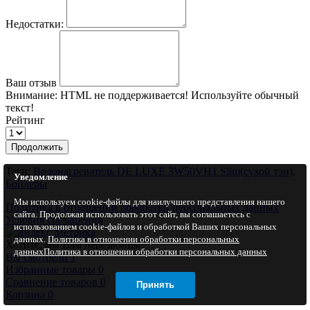
Недостатки:
Ваш отзыв
Внимание:
HTML не поддерживается! Используйте обычный
текст!
Рейтинг
Продолжить
Теги:
Водонагреватель DE LUXE 3W50VH1 Slim(сухой тэн)
,
Уведомление
Бойлеры
Мы используем cookie-файлы для наилучшего представления нашего
Политика в отношении обработки персональных данных
сайта. Продолжая использовать этот сайт, вы соглашаетесь с
Условия соглашения
использованием cookie-файлов и обработкой Ваших персональных
данных.
Политика в отношении обработки персональных
Хотите, мы Вам перезвоним?
данных
Политика в отношении обработки персональных данных
Вы смотрели
1
Избранные товары
0
Сравнение товаров
0
Принять
Корзина
0