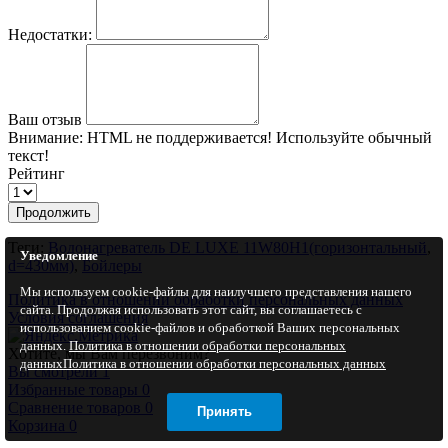
Недостатки:
Ваш отзыв
Внимание:
HTML не поддерживается! Используйте обычный
текст!
Рейтинг
Продолжить
Теги:
Водонагреватель DE LUXE 11W80Н1(горизонтальный
,
Уведомление
d=430мм)
,
Бойлеры
Мы используем cookie-файлы для наилучшего представления нашего
Политика в отношении обработки персональных данных
сайта. Продолжая использовать этот сайт, вы соглашаетесь с
Условия соглашения
использованием cookie-файлов и обработкой Ваших персональных
данных.
Политика в отношении обработки персональных
Хотите, мы Вам перезвоним?
данных
Политика в отношении обработки персональных данных
Вы смотрели
1
Избранные товары
0
Сравнение товаров
0
Принять
Корзина
0