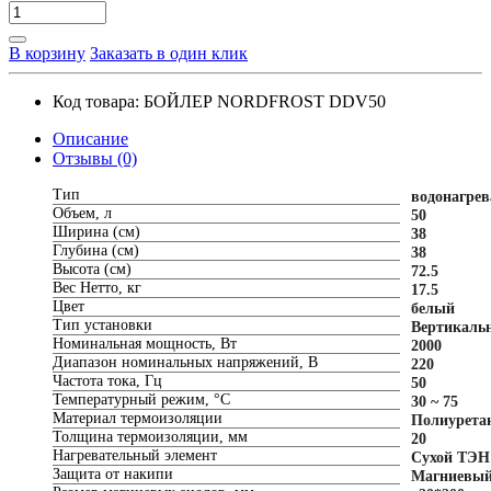
В корзину
Заказать в один клик
Код товара:
БОЙЛЕР NORDFROST DDV50
Описание
Отзывы (0)
Тип
водонагрев
Объем, л
50
Ширина (см)
38
Глубина (см)
38
Высота (см)
72.5
Вес Нетто, кг
17.5
Цвет
белый
Тип установки
Вертикаль
Номинальная мощность, Вт
2000
Диапазон номинальных напряжений, В
220
Частота тока, Гц
50
Температурный режим, °С
30 ~ 75
Материал термоизоляции
Полиурета
Толщина термоизоляции, мм
20
Нагревательный элемент
Сухой ТЭН
Защита от накипи
Магниевый