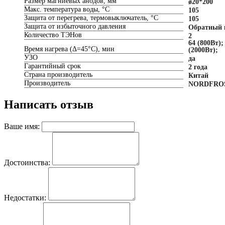
Размер магниевых анодов, мм
ø20*200
Макс. температура воды, °C
105
Защита от перегрева, термовыключатель, °C
105
Защита от избыточного давления
Обратный 
Количество ТЭНов
2
64 (800Вт);
Время нагрева (Δ=45°C), мин
(2000Вт);
УЗО
да
Гарантийный срок
2 года
Страна производитель
Китай
Производитель
NORDFRO
Написать отзыв
Ваше имя:
Достоинства:
Недостатки: